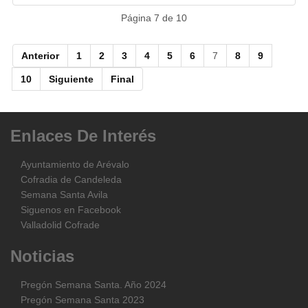
Página 7 de 10
Anterior
1
2
3
4
5
6
7
8
9
10
Siguiente
Final
Enlaces
De
Interés
Ayuntamiento de Arévalo
Cofradia de Candeleda
Semana Santa Avila
Siguenos en Facebook
Valladolid Cofrade
Noticias
Pregón Semana Santa. Año 2024
Pregón Semana Santa 2023