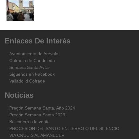
Enlaces
De
Interés
Ayuntamiento de Arévalo
Cofradia de Candeleda
Semana Santa Avila
Siguenos en Facebook
Valladolid Cofrade
Noticias
Pregón Semana Santa. Año 2024
Pregón Semana Santa 2023
Balconera a la venta
PROCESION DEL SANTO ENTIERRO O DEL SILENCIO
VIA CRUCIS AL AMANECER