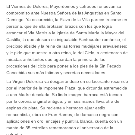
El Viernes de Dolores, Mayordomos y cofrades renuevan su
compromiso ante Nuestra Señora de las Angustias en Santo
Domingo. Ya oscurecido, la Plaza de la Villa parece trocarse en
persona, que de ella brotasen brazos con los que logra
arrancar el Via Matris a la iglesia de Santa María la Mayor del
Castillo, la que atesora su inigualable Pantocrator románico, el
precioso ábside y la reina de las torres mudéjares arevalenses;
y le pide que muestre a otra reina, la del Cielo, a centenares de
miradas anhelantes que aguardan la primera de las
procesiones del ciclo para poner a los pies de la Sin Pecado
Concebida sus más íntimas y secretas necesidades.
La Virgen Dolorosa va desgarrándose en su lacerante recorrido
por el interior de la imponente Plaza, que circunda estremecida
a una Madre desolada. Su linda imagen barroca está tocada
por la corona original antigua, y en sus manos lleva otra de
espinas de plata. Su reciente y hermoso ajuar estilo
renacentista, obra de Fran Ramos, de damasco negro con
aplicaciones en oro, encajes y puntilla blanca, cuenta con un
manto de 35 estrellas rememorando el aniversario de la
cofradía.