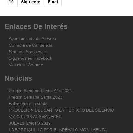
10
Siguiente
Final
Enlaces
De
Interés
Ayuntamiento de Arévalo
Cofradia de Candeleda
Semana Santa Avila
Siguenos en Facebook
Valladolid Cofrade
Noticias
Pregón Semana Santa. Año 2024
Pregón Semana Santa 2023
Balconera a la venta
PROCESION DEL SANTO ENTIERRO O DEL SILENCIO
VIA CRUCIS AL AMANECER
JUEVES SANTO 2019
LA BORRIQUILLA POR EL ARÉVALO MONUMENTAL