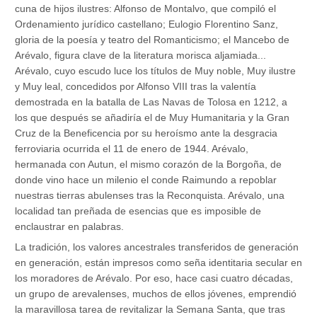
cuna de hijos ilustres: Alfonso de Montalvo, que compiló el
Ordenamiento jurídico castellano; Eulogio Florentino Sanz,
gloria de la poesía y teatro del Romanticismo; el Mancebo de
Arévalo, figura clave de la literatura morisca aljamiada...
Arévalo, cuyo escudo luce los títulos de Muy noble, Muy ilustre
y Muy leal, concedidos por Alfonso VIII tras la valentía
demostrada en la batalla de Las Navas de Tolosa en 1212, a
los que después se añadiría el de Muy Humanitaria y la Gran
Cruz de la Beneficencia por su heroísmo ante la desgracia
ferroviaria ocurrida el 11 de enero de 1944. Arévalo,
hermanada con Autun, el mismo corazón de la Borgoña, de
donde vino hace un milenio el conde Raimundo a repoblar
nuestras tierras abulenses tras la Reconquista. Arévalo, una
localidad tan preñada de esencias que es imposible de
enclaustrar en palabras.
La tradición, los valores ancestrales transferidos de generación
en generación, están impresos como seña identitaria secular en
los moradores de Arévalo. Por eso, hace casi cuatro décadas,
un grupo de arevalenses, muchos de ellos jóvenes, emprendió
la maravillosa tarea de revitalizar la Semana Santa, que tras