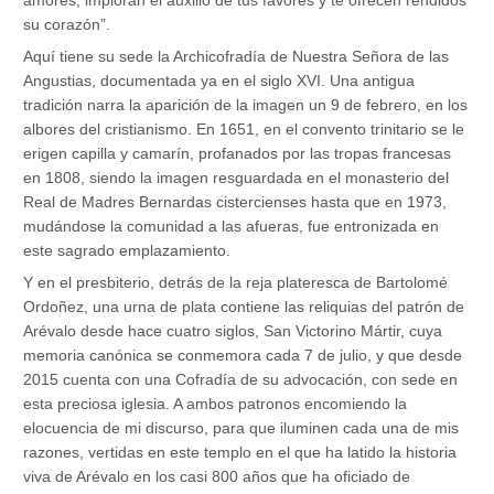
amores, imploran el auxilio de tus favores y te ofrecen rendidos
su corazón”.
Aquí tiene su sede la Archicofradía de Nuestra Señora de las
Angustias, documentada ya en el siglo XVI. Una antigua
tradición narra la aparición de la imagen un 9 de febrero, en los
albores del cristianismo. En 1651, en el convento trinitario se le
erigen capilla y camarín, profanados por las tropas francesas
en 1808, siendo la imagen resguardada en el monasterio del
Real de Madres Bernardas cistercienses hasta que en 1973,
mudándose la comunidad a las afueras, fue entronizada en
este sagrado emplazamiento.
Y en el presbiterio, detrás de la reja plateresca de Bartolomé
Ordoñez, una urna de plata contiene las reliquias del patrón de
Arévalo desde hace cuatro siglos, San Victorino Mártir, cuya
memoria canónica se conmemora cada 7 de julio, y que desde
2015 cuenta con una Cofradía de su advocación, con sede en
esta preciosa iglesia. A ambos patronos encomiendo la
elocuencia de mi discurso, para que iluminen cada una de mis
razones, vertidas en este templo en el que ha latido la historia
viva de Arévalo en los casi 800 años que ha oficiado de