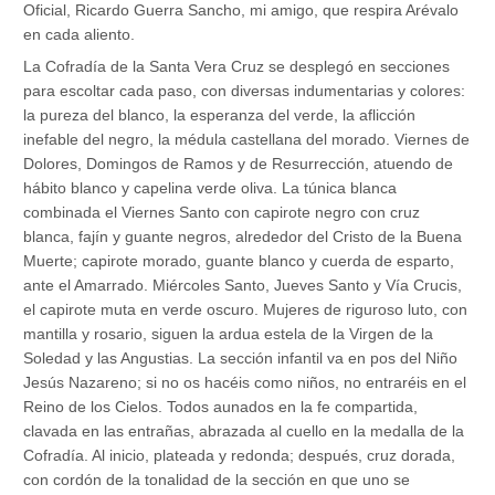
Oficial, Ricardo Guerra Sancho, mi amigo, que respira Arévalo
en cada aliento.
La Cofradía de la Santa Vera Cruz se desplegó en secciones
para escoltar cada paso, con diversas indumentarias y colores:
la pureza del blanco, la esperanza del verde, la aflicción
inefable del negro, la médula castellana del morado. Viernes de
Dolores, Domingos de Ramos y de Resurrección, atuendo de
hábito blanco y capelina verde oliva. La túnica blanca
combinada el Viernes Santo con capirote negro con cruz
blanca, fajín y guante negros, alrededor del Cristo de la Buena
Muerte; capirote morado, guante blanco y cuerda de esparto,
ante el Amarrado. Miércoles Santo, Jueves Santo y Vía Crucis,
el capirote muta en verde oscuro. Mujeres de riguroso luto, con
mantilla y rosario, siguen la ardua estela de la Virgen de la
Soledad y las Angustias. La sección infantil va en pos del Niño
Jesús Nazareno; si no os hacéis como niños, no entraréis en el
Reino de los Cielos. Todos aunados en la fe compartida,
clavada en las entrañas, abrazada al cuello en la medalla de la
Cofradía. Al inicio, plateada y redonda; después, cruz dorada,
con cordón de la tonalidad de la sección en que uno se