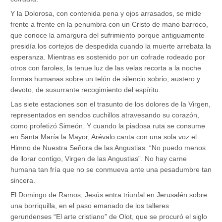
Y la Dolorosa, con contenida pena y ojos arrasados, se mide
frente a frente en la penumbra con un Cristo de mano barroco,
que conoce la amargura del sufrimiento porque antiguamente
presidía los cortejos de despedida cuando la muerte arrebata la
esperanza. Mientras es sostenido por un cofrade rodeado por
otros con faroles, la tenue luz de las velas recorta a la noche
formas humanas sobre un telón de silencio sobrio, austero y
devoto, de susurrante recogimiento del espíritu.
Las siete estaciones son el trasunto de los dolores de la Virgen,
representados en sendos cuchillos atravesando su corazón,
como profetizó Simeón. Y cuando la piadosa ruta se consume
en Santa María la Mayor, Arévalo canta con una sola voz el
Himno de Nuestra Señora de las Angustias. “No puedo menos
de llorar contigo, Virgen de las Angustias”. No hay carne
humana tan fría que no se conmueva ante una pesadumbre tan
sincera.
El Domingo de Ramos, Jesús entra triunfal en Jerusalén sobre
una borriquilla, en el paso emanado de los talleres
gerundenses “El arte cristiano” de Olot, que se procuró el siglo