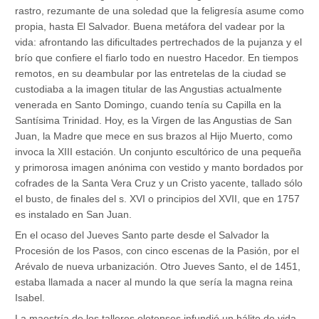
rastro, rezumante de una soledad que la feligresía asume como
propia, hasta El Salvador. Buena metáfora del vadear por la
vida: afrontando las dificultades pertrechados de la pujanza y el
brío que confiere el fiarlo todo en nuestro Hacedor. En tiempos
remotos, en su deambular por las entretelas de la ciudad se
custodiaba a la imagen titular de las Angustias actualmente
venerada en Santo Domingo, cuando tenía su Capilla en la
Santísima Trinidad. Hoy, es la Virgen de las Angustias de San
Juan, la Madre que mece en sus brazos al Hijo Muerto, como
invoca la XIII estación. Un conjunto escultórico de una pequeña
y primorosa imagen anónima con vestido y manto bordados por
cofrades de la Santa Vera Cruz y un Cristo yacente, tallado sólo
el busto, de finales del s. XVI o principios del XVII, que en 1757
es instalado en San Juan.
En el ocaso del Jueves Santo parte desde el Salvador la
Procesión de los Pasos, con cinco escenas de la Pasión, por el
Arévalo de nueva urbanización. Otro Jueves Santo, el de 1451,
estaba llamada a nacer al mundo la que sería la magna reina
Isabel.
La maestría de los talleres olotenses infundió un hálito de vida