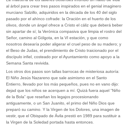
al árbol para crear tres pasos inspirados en el genial imaginero
murciano Salzillo, adquiridos en la década de los 40 del siglo
pasado por el ahínco cofrade: la Oración en el huerto de los
olivos, donde un ángel ofrece a Cristo el cáliz que deberá beber
sin apartar de sí; la Verónica compasiva que limpia el rostro del
Señor, camino al Gólgota, en la VI estación, y que como
nosotros desearía poder aligerar el cruel peso de su madero; y
el Beso de Judas, el prendimiento de Cristo traicionado por el
discípulo infiel, costeado por el Ayuntamiento como apoyo a la
Semana Santa revivida.
Los otros dos pasos son tallas barrocas de misteriosa autoría:
El Niño Jesús Nazareno que sale asimismo en el Santo
Entierro, llevado por los más pequeños, pues no en vano dijo:
dejad que los niños se acerquen a mí. Quizá fuera aquel “Niño
de la Bola” que reseñan los legajos procesionando
antiguamente, o un San Juanito, el primo del Niño Dios que
preparó su camino. Y la Virgen de los Dolores, una imagen de
vestir, que el Obispado de Ávila prestó en 1989 para sustituir a
la Virgen de la Soledad portada hasta entonces.