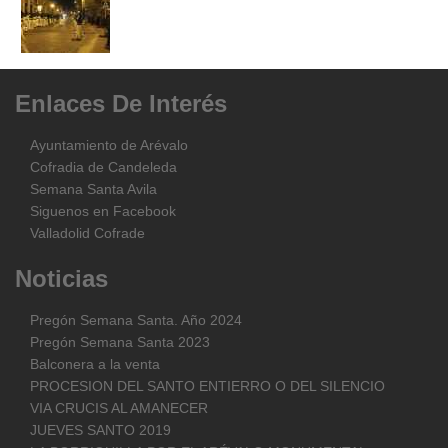
Enlaces
De
Interés
Ayuntamiento de Arévalo
Cofradia de Candeleda
Semana Santa Avila
Siguenos en Facebook
Valladolid Cofrade
Noticias
Pregón Semana Santa. Año 2024
Pregón Semana Santa 2023
Balconera a la venta
PROCESION DEL SANTO ENTIERRO O DEL SILENCIO
VIA CRUCIS AL AMANECER
JUEVES SANTO 2019