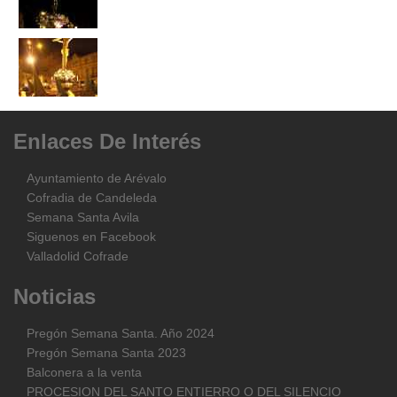
Enlaces
De
Interés
Ayuntamiento de Arévalo
Cofradia de Candeleda
Semana Santa Avila
Siguenos en Facebook
Valladolid Cofrade
Noticias
Pregón Semana Santa. Año 2024
Pregón Semana Santa 2023
Balconera a la venta
PROCESION DEL SANTO ENTIERRO O DEL SILENCIO