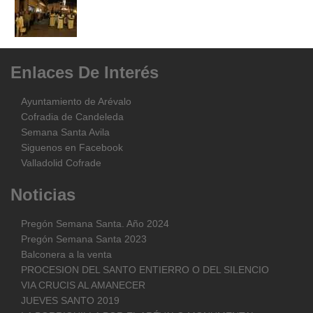
Enlaces
De
Interés
Ayuntamiento de Arévalo
Cofradia de Candeleda
Semana Santa Avila
Siguenos en Facebook
Valladolid Cofrade
Noticias
Pregón Semana Santa. Año 2024
Pregón Semana Santa 2023
Balconera a la venta
PROCESION DEL SANTO ENTIERRO O DEL SILENCIO
VIA CRUCIS AL AMANECER
JUEVES SANTO 2019