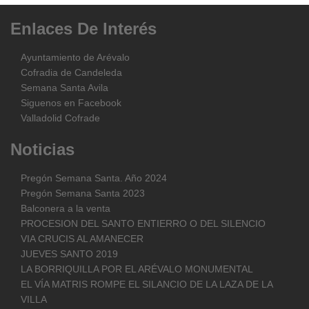
Enlaces
De
Interés
Ayuntamiento de Arévalo
Cofradia de Candeleda
Semana Santa Avila
Siguenos en Facebook
Valladolid Cofrade
Noticias
Pregón Semana Santa. Año 2024
Pregón Semana Santa 2023
Balconera a la venta
PROCESION DEL SANTO ENTIERRO O DEL SILENCIO
VIA CRUCIS AL AMANECER
JUEVES SANTO 2019
LA BORRIQUILLA POR EL ARÉVALO MONUMENTAL
EL VÍA MATRIS ROMPE EL SILANCIO DE LA LAZA DE LA
VILLA