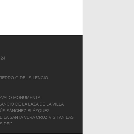
024
IERRO O DEL SILENCIO
RÉVALO MONUMENTAL
LANCIO DE LA LAZA DE LA VILLA
ÚS SÁNCHEZ BLÁZQUEZ
 LA SANTA VERA CRUZ VISITAN LAS
 DEI”