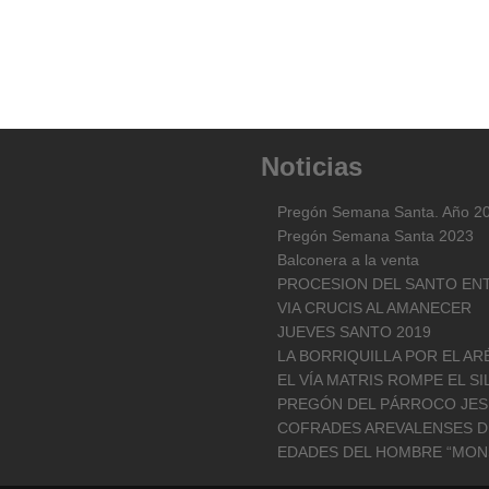
Noticias
Pregón Semana Santa. Año 2
Pregón Semana Santa 2023
Balconera a la venta
PROCESION DEL SANTO ENT
VIA CRUCIS AL AMANECER
JUEVES SANTO 2019
LA BORRIQUILLA POR EL A
EL VÍA MATRIS ROMPE EL SI
PREGÓN DEL PÁRROCO JES
COFRADES AREVALENSES DE
EDADES DEL HOMBRE “MONS