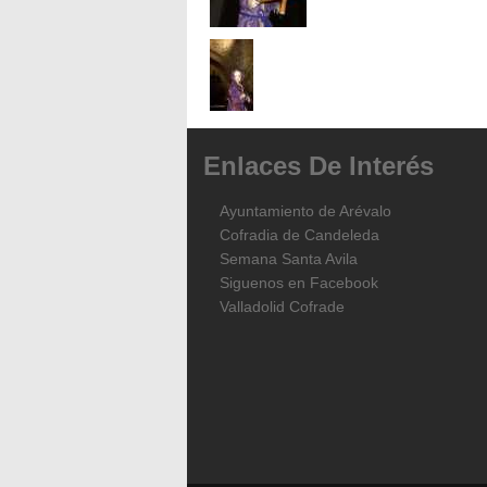
Enlaces
De
Interés
Ayuntamiento de Arévalo
Cofradia de Candeleda
Semana Santa Avila
Siguenos en Facebook
Valladolid Cofrade