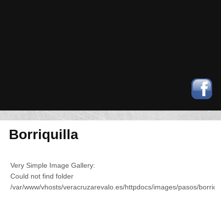
Borriquilla
Very Simple Image Gallery:
Could not find folder
/var/www/vhosts/veracruzarevalo.es/httpdocs/images/pasos/borriqui