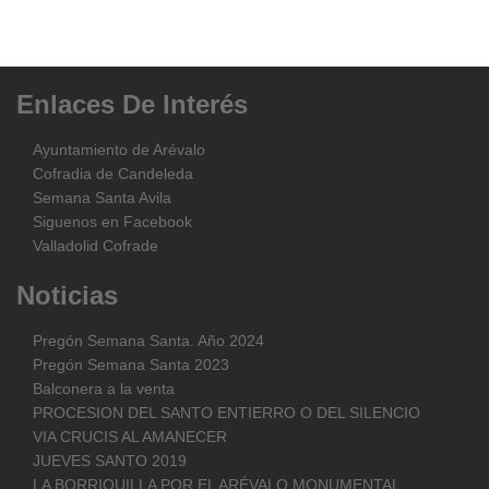
Enlaces
De
Interés
Ayuntamiento de Arévalo
Cofradia de Candeleda
Semana Santa Avila
Siguenos en Facebook
Valladolid Cofrade
Noticias
Pregón Semana Santa. Año 2024
Pregón Semana Santa 2023
Balconera a la venta
PROCESION DEL SANTO ENTIERRO O DEL SILENCIO
VIA CRUCIS AL AMANECER
JUEVES SANTO 2019
LA BORRIQUILLA POR EL ARÉVALO MONUMENTAL