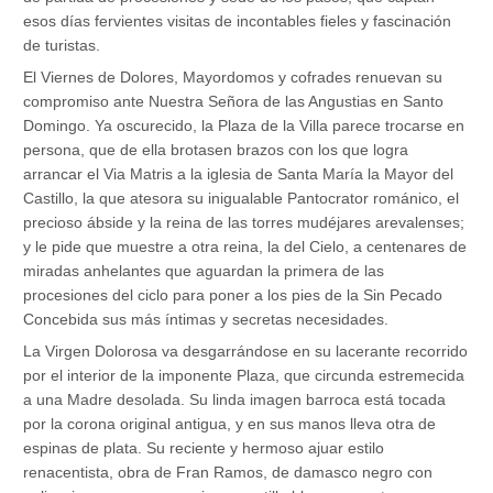
esos días fervientes visitas de incontables fieles y fascinación
de turistas.
El Viernes de Dolores, Mayordomos y cofrades renuevan su
compromiso ante Nuestra Señora de las Angustias en Santo
Domingo. Ya oscurecido, la Plaza de la Villa parece trocarse en
persona, que de ella brotasen brazos con los que logra
arrancar el Via Matris a la iglesia de Santa María la Mayor del
Castillo, la que atesora su inigualable Pantocrator románico, el
precioso ábside y la reina de las torres mudéjares arevalenses;
y le pide que muestre a otra reina, la del Cielo, a centenares de
miradas anhelantes que aguardan la primera de las
procesiones del ciclo para poner a los pies de la Sin Pecado
Concebida sus más íntimas y secretas necesidades.
La Virgen Dolorosa va desgarrándose en su lacerante recorrido
por el interior de la imponente Plaza, que circunda estremecida
a una Madre desolada. Su linda imagen barroca está tocada
por la corona original antigua, y en sus manos lleva otra de
espinas de plata. Su reciente y hermoso ajuar estilo
renacentista, obra de Fran Ramos, de damasco negro con