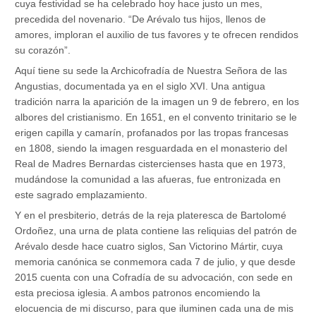
cuya festividad se ha celebrado hoy hace justo un mes,
precedida del novenario. “De Arévalo tus hijos, llenos de
amores, imploran el auxilio de tus favores y te ofrecen rendidos
su corazón”.
Aquí tiene su sede la Archicofradía de Nuestra Señora de las
Angustias, documentada ya en el siglo XVI. Una antigua
tradición narra la aparición de la imagen un 9 de febrero, en los
albores del cristianismo. En 1651, en el convento trinitario se le
erigen capilla y camarín, profanados por las tropas francesas
en 1808, siendo la imagen resguardada en el monasterio del
Real de Madres Bernardas cistercienses hasta que en 1973,
mudándose la comunidad a las afueras, fue entronizada en
este sagrado emplazamiento.
Y en el presbiterio, detrás de la reja plateresca de Bartolomé
Ordoñez, una urna de plata contiene las reliquias del patrón de
Arévalo desde hace cuatro siglos, San Victorino Mártir, cuya
memoria canónica se conmemora cada 7 de julio, y que desde
2015 cuenta con una Cofradía de su advocación, con sede en
esta preciosa iglesia. A ambos patronos encomiendo la
elocuencia de mi discurso, para que iluminen cada una de mis