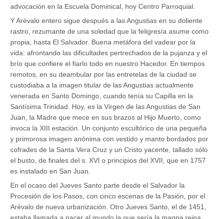
advocación en la Escuela Dominical, hoy Centro Parroquial.
Y Arévalo entero sigue después a las Angustias en su doliente
rastro, rezumante de una soledad que la feligresía asume como
propia, hasta El Salvador. Buena metáfora del vadear por la
vida: afrontando las dificultades pertrechados de la pujanza y el
brío que confiere el fiarlo todo en nuestro Hacedor. En tiempos
remotos, en su deambular por las entretelas de la ciudad se
custodiaba a la imagen titular de las Angustias actualmente
venerada en Santo Domingo, cuando tenía su Capilla en la
Santísima Trinidad. Hoy, es la Virgen de las Angustias de San
Juan, la Madre que mece en sus brazos al Hijo Muerto, como
invoca la XIII estación. Un conjunto escultórico de una pequeña
y primorosa imagen anónima con vestido y manto bordados por
cofrades de la Santa Vera Cruz y un Cristo yacente, tallado sólo
el busto, de finales del s. XVI o principios del XVII, que en 1757
es instalado en San Juan.
En el ocaso del Jueves Santo parte desde el Salvador la
Procesión de los Pasos, con cinco escenas de la Pasión, por el
Arévalo de nueva urbanización. Otro Jueves Santo, el de 1451,
estaba llamada a nacer al mundo la que sería la magna reina