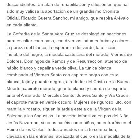
descendientes. Un afán de rehabilitación y difusión en que ha
sido muy valiosa la aportación de un grandísimo Cronista
Oficial, Ricardo Guerra Sancho, mi amigo, que respira Arévalo
en cada aliento.
La Cofradía de la Santa Vera Cruz se desplegó en secciones
para escoltar cada paso, con diversas indumentarias y colores:
la pureza del blanco, la esperanza del verde, la aflicción
inefable del negro, la médula castellana del morado. Viernes de
Dolores, Domingos de Ramos y de Resurrección, atuendo de
hábito blanco y capelina verde oliva. La túnica blanca
combinada el Viernes Santo con capirote negro con cruz
blanca, fajín y guante negros, alrededor del Cristo de la Buena
Muerte; capirote morado, guante blanco y cuerda de esparto,
ante el Amarrado. Miércoles Santo, Jueves Santo y Vía Crucis,
el capirote muta en verde oscuro. Mujeres de riguroso luto, con
mantilla y rosario, siguen la ardua estela de la Virgen de la
Soledad y las Angustias. La sección infantil va en pos del Niño
Jesús Nazareno; si no os hacéis como niños, no entraréis en el
Reino de los Cielos. Todos aunados en la fe compartida,
clavada en las entrañas, abrazada al cuello en la medalla de la