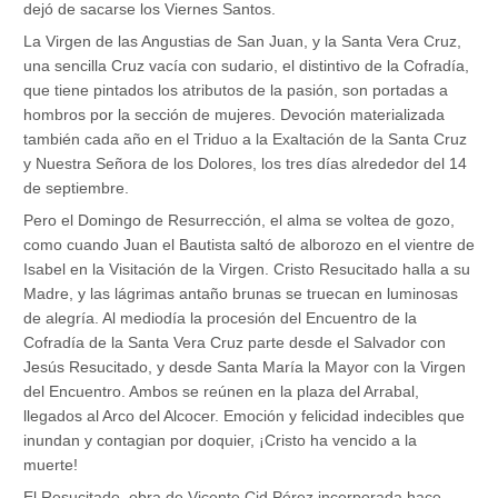
dejó de sacarse los Viernes Santos.
La Virgen de las Angustias de San Juan, y la Santa Vera Cruz,
una sencilla Cruz vacía con sudario, el distintivo de la Cofradía,
que tiene pintados los atributos de la pasión, son portadas a
hombros por la sección de mujeres. Devoción materializada
también cada año en el Triduo a la Exaltación de la Santa Cruz
y Nuestra Señora de los Dolores, los tres días alrededor del 14
de septiembre.
Pero el Domingo de Resurrección, el alma se voltea de gozo,
como cuando Juan el Bautista saltó de alborozo en el vientre de
Isabel en la Visitación de la Virgen. Cristo Resucitado halla a su
Madre, y las lágrimas antaño brunas se truecan en luminosas
de alegría. Al mediodía la procesión del Encuentro de la
Cofradía de la Santa Vera Cruz parte desde el Salvador con
Jesús Resucitado, y desde Santa María la Mayor con la Virgen
del Encuentro. Ambos se reúnen en la plaza del Arrabal,
llegados al Arco del Alcocer. Emoción y felicidad indecibles que
inundan y contagian por doquier, ¡Cristo ha vencido a la
muerte!
El Resucitado, obra de Vicente Cid Pérez incorporada hace