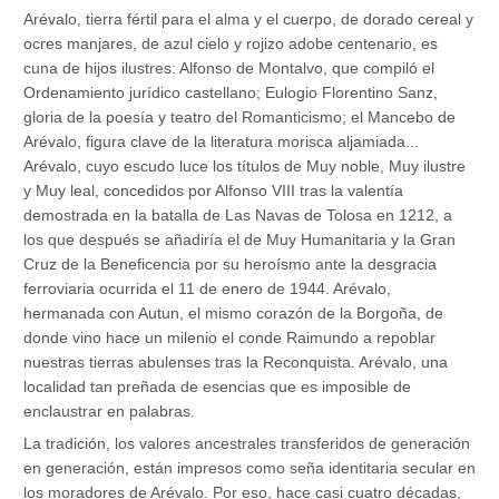
Arévalo, tierra fértil para el alma y el cuerpo, de dorado cereal y
ocres manjares, de azul cielo y rojizo adobe centenario, es
cuna de hijos ilustres: Alfonso de Montalvo, que compiló el
Ordenamiento jurídico castellano; Eulogio Florentino Sanz,
gloria de la poesía y teatro del Romanticismo; el Mancebo de
Arévalo, figura clave de la literatura morisca aljamiada...
Arévalo, cuyo escudo luce los títulos de Muy noble, Muy ilustre
y Muy leal, concedidos por Alfonso VIII tras la valentía
demostrada en la batalla de Las Navas de Tolosa en 1212, a
los que después se añadiría el de Muy Humanitaria y la Gran
Cruz de la Beneficencia por su heroísmo ante la desgracia
ferroviaria ocurrida el 11 de enero de 1944. Arévalo,
hermanada con Autun, el mismo corazón de la Borgoña, de
donde vino hace un milenio el conde Raimundo a repoblar
nuestras tierras abulenses tras la Reconquista. Arévalo, una
localidad tan preñada de esencias que es imposible de
enclaustrar en palabras.
La tradición, los valores ancestrales transferidos de generación
en generación, están impresos como seña identitaria secular en
los moradores de Arévalo. Por eso, hace casi cuatro décadas,