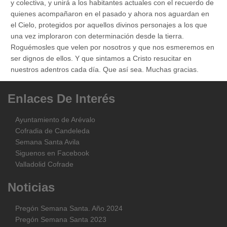
y colectiva, y unirá a los habitantes actuales con el recuerdo de
quienes acompañaron en el pasado y ahora nos aguardan en
el Cielo, protegidos por aquellos divinos personajes a los que
una vez imploraron con determinación desde la tierra.
Roguémosles que velen por nosotros y que nos esmeremos en
ser dignos de ellos. Y que sintamos a Cristo resucitar en
nuestros adentros cada día. Que así sea. Muchas gracias.
Enlaces
De
Interés
Ayuntamiento de Arévalo
Cofradia de Candeleda
Semana Santa Avila
Siguenos en Facebook
Valladolid Cofrade
Noticias
Pregón Semana Santa. Año 2024
Pregón Semana Santa 2023