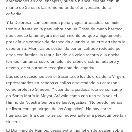
aplicaciones en oro, encajes y puntilla blanca, cuenta con un
manto de 35 estrellas rememorando el aniversario de la
cofradía.
Y la Dolorosa, con contenida pena y ojos arrasados, se mide
frente a frente en la penumbra con un Cristo de mano barroco,
que conoce la amargura del sufrimiento porque antiguamente
presidía los cortejos de despedida cuando la muerte arrebata la
esperanza. Mientras es sostenido por un cofrade rodeado por
otros con faroles, la tenue luz de las velas recorta a la noche
formas humanas sobre un telón de silencio sobrio, austero y
devoto, de susurrante recogimiento del espíritu.
Las siete estaciones son el trasunto de los dolores de la Virgen,
representados en sendos cuchillos atravesando su corazón,
como profetizó Simeón. Y cuando la piadosa ruta se consume
en Santa María la Mayor, Arévalo canta con una sola voz el
Himno de Nuestra Señora de las Angustias. “No puedo menos
de llorar contigo, Virgen de las Angustias”. No hay carne
humana tan fría que no se conmueva ante una pesadumbre tan
sincera.
El Domingo de Ramos, Jesús entra triunfal en Jerusalén sobre