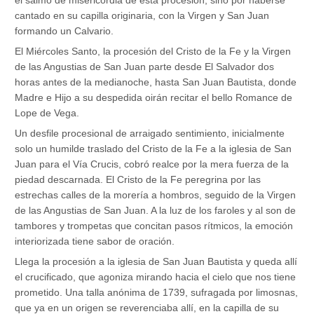
el salmo de misericordia de esta procesión, sino por haberse
cantado en su capilla originaria, con la Virgen y San Juan
formando un Calvario.
El Miércoles Santo, la procesión del Cristo de la Fe y la Virgen
de las Angustias de San Juan parte desde El Salvador dos
horas antes de la medianoche, hasta San Juan Bautista, donde
Madre e Hijo a su despedida oirán recitar el bello Romance de
Lope de Vega.
Un desfile procesional de arraigado sentimiento, inicialmente
solo un humilde traslado del Cristo de la Fe a la iglesia de San
Juan para el Vía Crucis, cobró realce por la mera fuerza de la
piedad descarnada. El Cristo de la Fe peregrina por las
estrechas calles de la morería a hombros, seguido de la Virgen
de las Angustias de San Juan. A la luz de los faroles y al son de
tambores y trompetas que concitan pasos rítmicos, la emoción
interiorizada tiene sabor de oración.
Llega la procesión a la iglesia de San Juan Bautista y queda allí
el crucificado, que agoniza mirando hacia el cielo que nos tiene
prometido. Una talla anónima de 1739, sufragada por limosnas,
que ya en un origen se reverenciaba allí, en la capilla de su