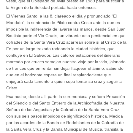
vestir, que el Obispado de Ávila prestó en 1989 para sustituir a
la Virgen de la Soledad portada hasta entonces.
El Viernes Santo, a las 8, clareado el día y pronunciado “El
Mandato”, la sentencia de Pilato contra Cristo ante la que es
imposible la indiferencia de lavarse las manos, desde San Juan
Bautista parte el Vía Crucis, un vibrante acto penitencial en que
cofrades de la Santa Vera Cruz acarrean sobre sí al Cristo de la
Fe por un largo trazado rodeando la ciudad histórica, que
confluye en El Salvador. Las catorce estaciones del itinerario
marcado por cruces semejan nuestro viaje por la vida, jalonado
de trances que enfrentar sin dejar flaquear el ánimo, sabiendo
que en el horizonte espera un final resplandeciente que
enjugará cada lamento a quien sepa tomar su cruz y seguir a
Cristo.
Esa noche, desde allí parte la ceremoniosa y señera Procesión
del Silencio o del Santo Entierro de la Archicofradía de Nuestra
Señora de las Angustias y la Cofradía de la Santa Vera Cruz,
con sus seis pasos imbuidos de significación histórica. Mecida
por los acordes de la Banda de Redoblantes de la Cofradía de
la Santa Vera Cruz y la Banda Municipal de Música, transita la