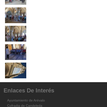
Enlaces
De
Interés
Ayuntamiento de Arévalo
Cofradia de Candeleda