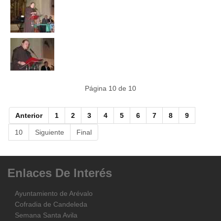
Página 10 de 10
Anterior
1
2
3
4
5
6
7
8
9
10
Siguiente
Final
Enlaces
De
Interés
Ayuntamiento de Arévalo
Cofradia de Candeleda
Semana Santa Avila